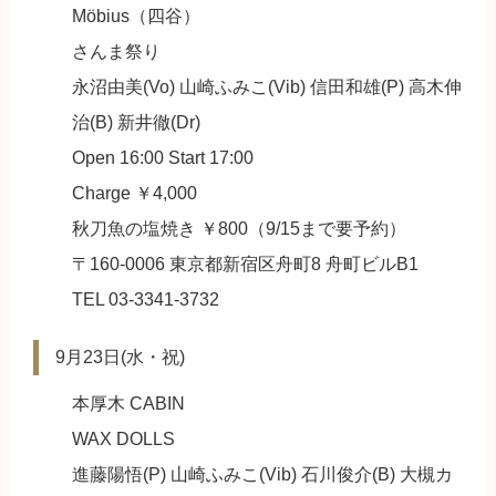
Möbius（四谷）
さんま祭り
永沼由美(Vo) 山崎ふみこ(Vib) 信田和雄(P) 高木伸
治(B) 新井徹(Dr)
Open 16:00 Start 17:00
Charge ￥4,000
秋刀魚の塩焼き ￥800（9/15まで要予約）
〒160-0006 東京都新宿区舟町8 舟町ビルB1
TEL 03-3341-3732
9月23日(水・祝)
本厚木 CABIN
WAX DOLLS
進藤陽悟(P) 山崎ふみこ(Vib) 石川俊介(B) 大槻カ