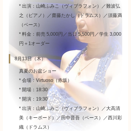
* 出演：山崎ふみこ（ヴィブラフォン）／難波弘
之（ピアノ）／齋藤たかし（ドラムス）／須藤満
（ベース）
* 料金：前売 5,000円／当日 5,500円／学生 3,000
円＋1オーダー
8月13日（木）
真夏のお盆ショー
* 会場：Virtuoso（赤坂）
* 開場：18:30
* 開演：19:30
* 出演：山崎ふみこ（ヴィブラフォン）／大高清
美（キーボード）／田中晋吾（ベース）／西川彩
織（ドラムス）